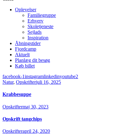
Oplevelser
Familiegruppe
Erhverv
Skoletjeneste
Sejlads
Inspiration
Åbningstider
Fjordcamp
Aktuelt
Planlæg dit besøg
Køb billet
facebook-1
instagram
linkedin
youtube2
Natur
,
Opskrifter
juli 16, 2025
Krabbesuppe
Opskrifter
maj 30, 2023
Opskrift tangchips
Opskrifter
april 24, 2020