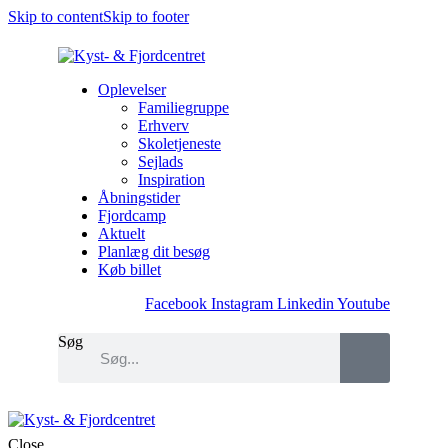
Skip to content
Skip to footer
Oplevelser
Familiegruppe
Erhverv
Skoletjeneste
Sejlads
Inspiration
Åbningstider
Fjordcamp
Aktuelt
Planlæg dit besøg
Køb billet
Facebook
Instagram
Linkedin
Youtube
Søg
Close