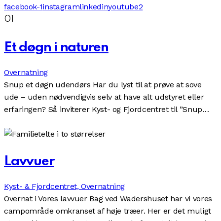
facebook-1
instagram
linkedin
youtube2
01
Et døgn i naturen
Overnatning
Snup et døgn udendørs Har du lyst til at prøve at sove
ude – uden nødvendigvis selv at have alt udstyret eller
erfaringen? Så inviterer Kyst- og Fjordcentret til ”Snup…
Lavvuer
Kyst- & Fjordcentret,
Overnatning
Overnat i Vores lavvuer Bag ved Wadershuset har vi vores
campområde omkranset af høje træer. Her er det muligt