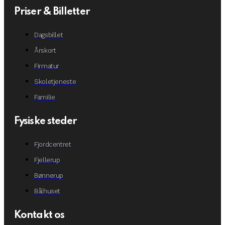
Priser & Billetter
Dagsbillet
Årskort
Firmatur
Skoletjeneste
Familie
Fysiske steder
Fjordcentret
Fjellerup
Bønnerup
Bålhuset
Kontakt os