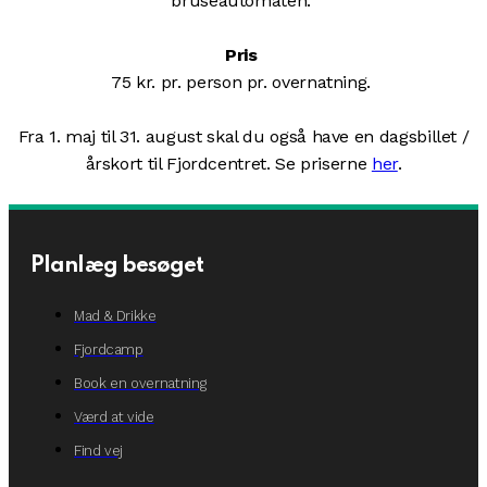
bruseautomaten.
Pris
75 kr. pr. person pr. overnatning.
Fra 1. maj til 31. august skal du også have en dagsbillet /
årskort til Fjordcentret. Se priserne
her
.
Planlæg besøget
Mad & Drikke
Fjordcamp
Book en overnatning
Værd at vide
Find vej