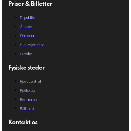
Priser & Billetter
Dagsbillet
Årskort
Firmatur
Skoletjeneste
Familie
Fysiske steder
Fjordcentret
Fjellerup
Bønnerup
Bålhuset
Kontakt os