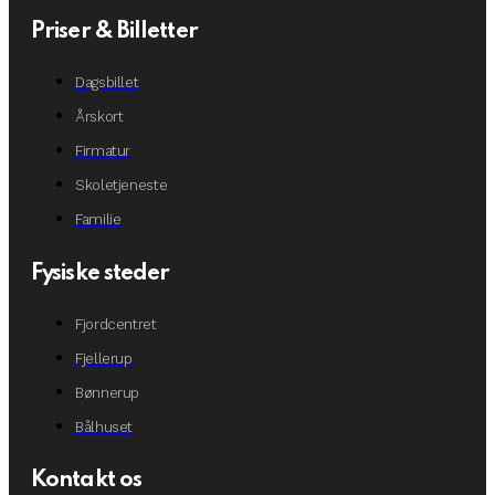
Priser & Billetter
Dagsbillet
Årskort
Firmatur
Skoletjeneste
Familie
Fysiske steder
Fjordcentret
Fjellerup
Bønnerup
Bålhuset
Kontakt os