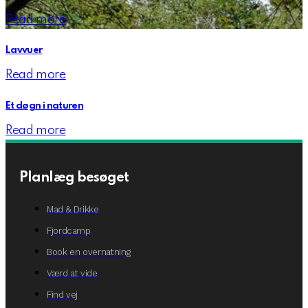
Read more
Lavvuer
Read more
Et døgn i naturen
Read more
Planlæg besøget
Mad & Drikke
Fjordcamp
Book en overnatning
Værd at vide
Find vej