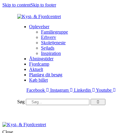
Skip to content
Skip to footer
Oplevelser
Familiegruppe
Erhverv
Skoletjeneste
Sejlads
Inspiration
Åbningstider
Fjordcamp
Aktuelt
Planlæg dit besøg
Køb billet
Facebook
Instagram
Linkedin
Youtube
Søg
Close