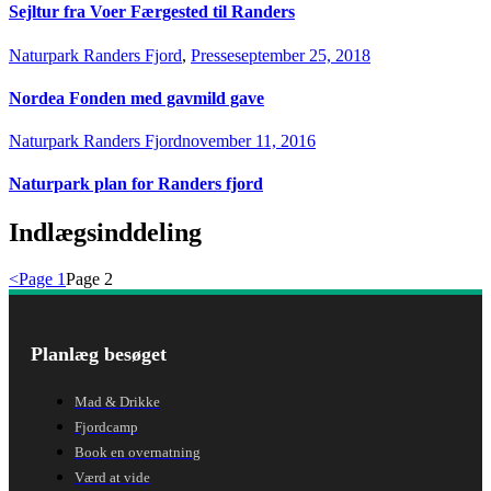
Sejltur fra Voer Færgested til Randers
Naturpark Randers Fjord
,
Presse
september 25, 2018
Nordea Fonden med gavmild gave
Naturpark Randers Fjord
november 11, 2016
Naturpark plan for Randers fjord
Indlægsinddeling
<
Page
1
Page
2
Planlæg besøget
Mad & Drikke
Fjordcamp
Book en overnatning
Værd at vide