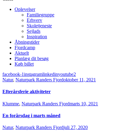
Oplevelser
Familiegruppe
Erhverv
Skoletjeneste
Sejlads
Inspiration
Åbningstider
Fjordcamp
Aktuelt
Planlæg dit besøg
Køb billet
facebook-1
instagram
linkedin
youtube2
Natur
,
Naturpark Randers Fjord
oktober 11, 2021
Efterårsferie aktiviteter
Klumme
,
Naturpark Randers Fjord
marts 10, 2021
En forårsdag i marts måned
Natur
,
Naturpark Randers Fjord
juli 27, 2020