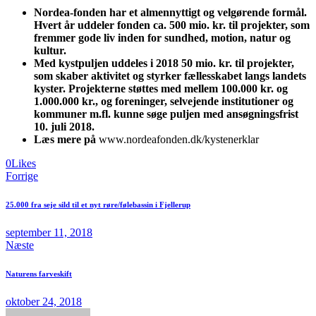
Nordea-fonden har et almennyttigt og velgørende formål.
Hvert år uddeler fonden ca. 500 mio. kr. til projekter, som
fremmer gode liv inden for sundhed, motion, natur og
kultur.
Med kystpuljen uddeles i 2018 50 mio. kr. til projekter,
som skaber aktivitet og styrker fællesskabet langs landets
kyster. Projekterne støttes med mellem 100.000 kr. og
1.000.000 kr., og foreninger, selvejende institutioner og
kommuner m.fl. kunne søge puljen med ansøgningsfrist
10. juli 2018.
Læs mere på
www.nordeafonden.dk/kystenerklar
0
Likes
Indlægsnavigation
Forrige
25.000 fra seje sild til et nyt røre/følebassin i Fjellerup
september 11, 2018
Næste
Naturens farveskift
oktober 24, 2018