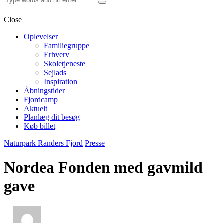
Close
Oplevelser
Familiegruppe
Erhverv
Skoletjeneste
Sejlads
Inspiration
Åbningstider
Fjordcamp
Aktuelt
Planlæg dit besøg
Køb billet
facebook-
instagram
linkedin
youtube2
Naturpark Randers Fjord
Presse
1
Nordea Fonden med gavmild
gave