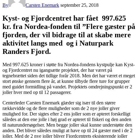
By
Carsten Enemark
september 25, 2018
Kyst- og Fjordcentret har fået 997.625
kr. fra Nordea-fonden til ”Flere gæster på
fjorden, der vil bidrage til at skabe mere
aktivitet langs med og i Naturpark
Randers Fjord.
Med 997.625 kroner i støtte fra Nordea-fondens kystpulje kan Kyst-
og Fjordcentret nu igangsætte projektet, der har været på
tegnebrættet siden det tidlige forår 2018. Men det har været et meget
stort ønske gennem flere år, at kunne tilbyde flere ture for grupper
med guidet formidling på vandet. Projektets omdrejningspunkt er 2
joller hver med op til 12 passagerer.
Centerleder Carsten Enemark glæder sig især til den større
rækkevidde og de flere muligheder som de 2 nye joller giver
mulighed for. Der sigtes efter 2 ens joller som er apteret forskelligt
således at den ene jolle i høj grad er apteret til fiskeri og den anden
til naturundersøgelser. Men begge joller skal kunne understøtte den
anden. Det bliver således muligt at have op til 24 gæster med i de 2
joller. Med de 2 nye joller bliver Fjordcentrets eksisterende joller