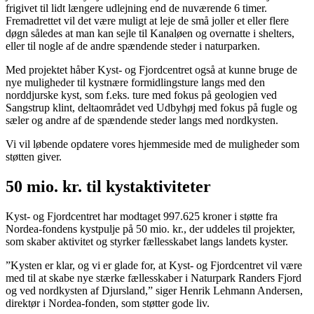
frigivet til lidt længere udlejning end de nuværende 6 timer.
Fremadrettet vil det være muligt at leje de små joller et eller flere
døgn således at man kan sejle til Kanaløen og overnatte i shelters,
eller til nogle af de andre spændende steder i naturparken.
Med projektet håber Kyst- og Fjordcentret også at kunne bruge de
nye muligheder til kystnære formidlingsture langs med den
norddjurske kyst, som f.eks. ture med fokus på geologien ved
Sangstrup klint, deltaområdet ved Udbyhøj med fokus på fugle og
sæler og andre af de spændende steder langs med nordkysten.
Vi vil løbende opdatere vores hjemmeside med de muligheder som
støtten giver.
50 mio. kr. til kystaktiviteter
Kyst- og Fjordcentret har modtaget 997.625 kroner i støtte fra
Nordea-fondens kystpulje på 50 mio. kr., der uddeles til projekter,
som skaber aktivitet og styrker fællesskabet langs landets kyster.
”Kysten er klar, og vi er glade for, at Kyst- og Fjordcentret vil være
med til at skabe nye stærke fællesskaber i Naturpark Randers Fjord
og ved nordkysten af Djursland,” siger Henrik Lehmann Andersen,
direktør i Nordea-fonden, som støtter gode liv.