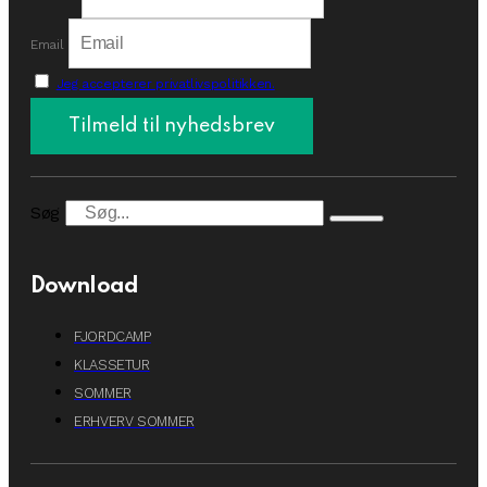
Email
Jeg accepterer privatlivspolitikken.
Søg
Download
FJORDCAMP
KLASSETUR
SOMMER
ERHVERV SOMMER