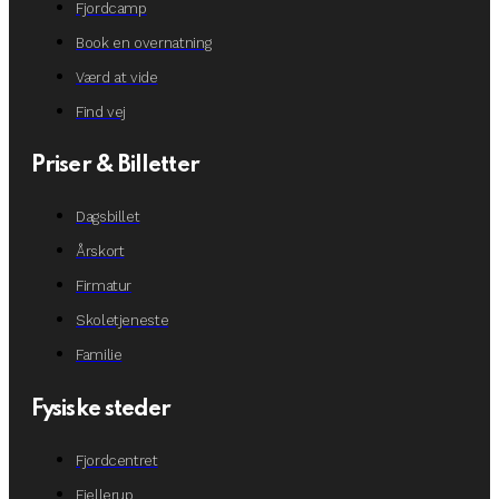
Fjordcamp
Book en overnatning
Værd at vide
Find vej
Priser & Billetter
Dagsbillet
Årskort
Firmatur
Skoletjeneste
Familie
Fysiske steder
Fjordcentret
Fjellerup