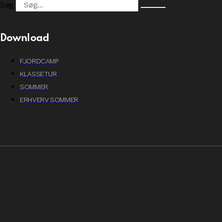
Søg
Download
FJORDCAMP
KLASSETUR
SOMMER
ERHVERV SOMMER