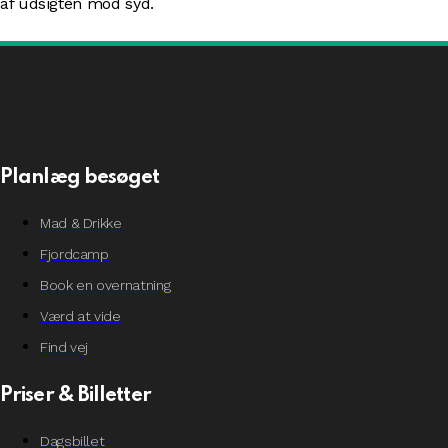
af udsigten mod syd.
Planlæg besøget
Mad & Drikke
Fjordcamp
Book en overnatning
Værd at vide
Find vej
Priser & Billetter
Dagsbillet