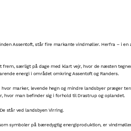
inden Assentoft, står fire markante vindmøller. Herfra – i e
 frem, særligt på dage med klart vejr, hvor de næsten tegner 
dvarende energi i området omkring
Assentoft
og
Randers
.
, hvor marker, levende hegn og mindre landsbyer præger terr
, hvor man befinder sig i forhold til Drastrup og oplandet.
 De står ved landsbyen Virring.
som symboler på bæredygtig energiproduktion, er vindmølle