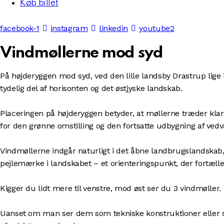
Køb billet
facebook-1
instagram
linkedin
youtube2
Vindmøllerne mod syd
På højderyggen mod syd, ved den lille landsby Drastrup lige 
tydelig del af horisonten og det østjyske landskab.
Placeringen på højderyggen betyder, at møllerne træder klart
for den grønne omstilling og den fortsatte udbygning af ve
Vindmøllerne indgår naturligt i det åbne landbrugslandskab
pejlemærke i landskabet – et orienteringspunkt, der fortæller
Kigger du lidt mere til venstre, mod øst ser du 3 vindmøller.
Uanset om man ser dem som tekniske konstruktioner eller 