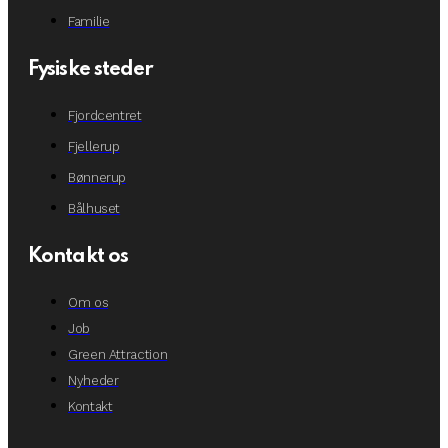
Familie
Fysiske steder
Fjordcentret
Fjellerup
Bønnerup
Bålhuset
Kontakt os
Om os
Job
Green Attraction
Nyheder
Kontakt