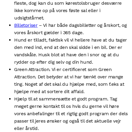
fleste, dog kan du som kørestolsbruger desværre
ikke komme op på vores føste sal eller i
udsigtstårnet.
Billetpriser
– Vi har både dagsbilletter og årskort, og
vores årskort gælder i 365 dage.
Hund er tilladt, faktisk vil vi hellere have at du tager
den med ind, end at den skal sidde i en bil. Der er
vandskåle. Husk blot at have den i snor og at du
rydder op efter dig selv og din hund.
Green Attraction. Vi er certificeret som Green
Attraction. Det betyder at vi har tænkt over mange
ting. Noget af det skal du hjælpe med, som f.eks at
hjælpe med at sortere dit affald.
Hjælp til at sammensætte et godt program. Tag
meget gerne kontakt til os hvis du gerne vil høre
vores anbefalinger til et rigtig godt program der dels
passer til jeres ønsker og også til det aktuelle vejr
eller årstid.