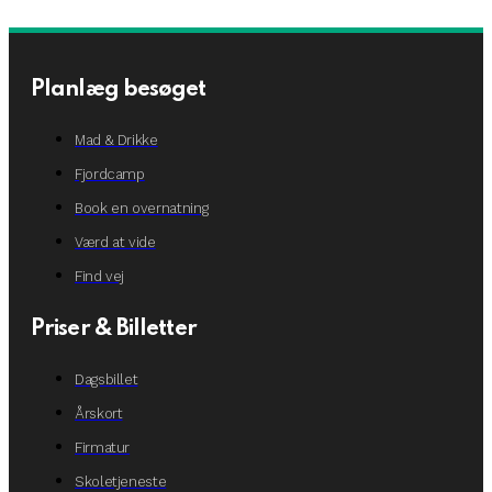
Planlæg besøget
Mad & Drikke
Fjordcamp
Book en overnatning
Værd at vide
Find vej
Priser & Billetter
Dagsbillet
Årskort
Firmatur
Skoletjeneste