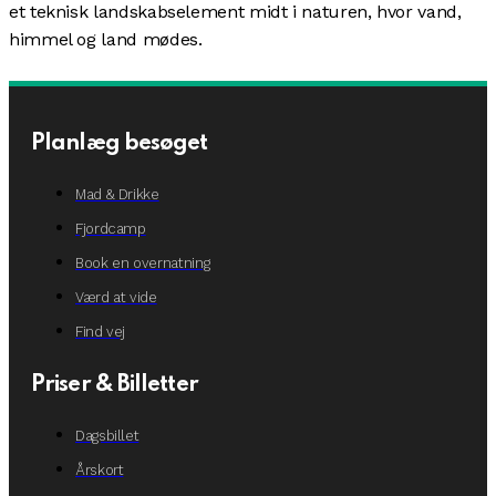
et teknisk landskabselement midt i naturen, hvor vand,
himmel og land mødes.
Planlæg besøget
Mad & Drikke
Fjordcamp
Book en overnatning
Værd at vide
Find vej
Priser & Billetter
Dagsbillet
Årskort