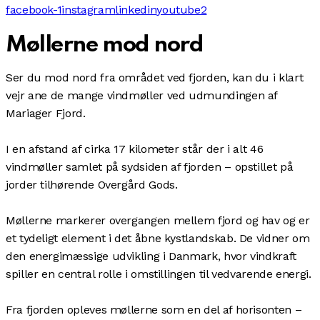
facebook-1
instagram
linkedin
youtube2
Møllerne mod nord
Ser du mod nord fra området ved fjorden, kan du i klart
vejr ane de mange vindmøller ved udmundingen af
Mariager Fjord
.
I en afstand af cirka 17 kilometer står der i alt 46
vindmøller samlet på sydsiden af fjorden – opstillet på
jorder tilhørende
Overgård Gods
.
Møllerne markerer overgangen mellem fjord og hav og er
et tydeligt element i det åbne kystlandskab. De vidner om
den energimæssige udvikling i Danmark, hvor vindkraft
spiller en central rolle i omstillingen til vedvarende energi.
Fra fjorden opleves møllerne som en del af horisonten –