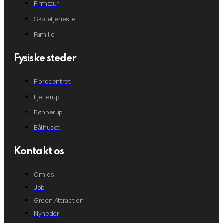
Firmatur
Skoletjeneste
Familie
Fysiske steder
Fjordcentret
Fjellerup
Bønnerup
Bålhuset
Kontakt os
Om os
Job
Green Attraction
Nyheder